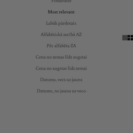
Piedāvātie
e
Most relevant
s
m
Labāk pārdotais
ū
Alfabētiskā secībā AZ
s
Pēc alfabēta ZA
u
j
Cena no zemas līdz augstai
a
Cena no augstas līdz zemai
u
n
Datums, vecs uz jauns
u
Datums, no jauna uz veco
m
i
IZPĀRDOTS
IZPĀRDOTS
e
m
,
l