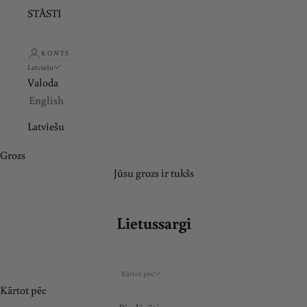
n
STĀSTI
u
KONTS
m
Latviešu
Valoda
i
English
e
Latviešu
m
Grozs
P
Jūsu grozs ir tukšs
i
e
r
Lietussargi
a
k
s
Kārtot pēc
t
Kārtot pēc
i