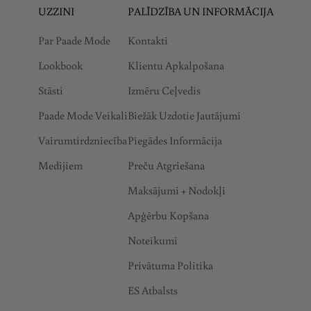
UZZINI
PALĪDZĪBA UN INFORMĀCIJA
s
a
Par Paade Mode
Kontakti
k
Lookbook
Klientu Apkalpošana
t
u
Stāsti
Izmēru Ceļvedis
a
Paade Mode Veikali
Biežāk Uzdotie Jautājumi
l
Vairumtirdzniecība
Piegādes Informācija
i
t
Medijiem
Preču Atgriešana
ā
Maksājumi + Nodokļi
t
Apģērbu Kopšana
ē
m
Noteikumi
u
Privātuma Politika
n
i
ES Atbalsts
z