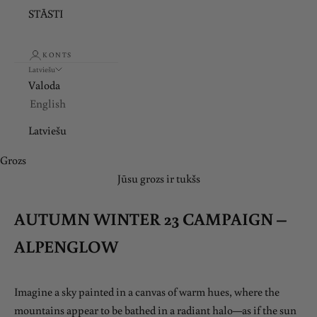
STĀSTI
KONTS
Latviešu
Valoda
English
Latviešu
Grozs
Jūsu grozs ir tukšs
AUTUMN WINTER 23 CAMPAIGN –
ALPENGLOW
Imagine a sky painted in a canvas of warm hues, where the
mountains appear to be bathed in a radiant halo—as if the sun