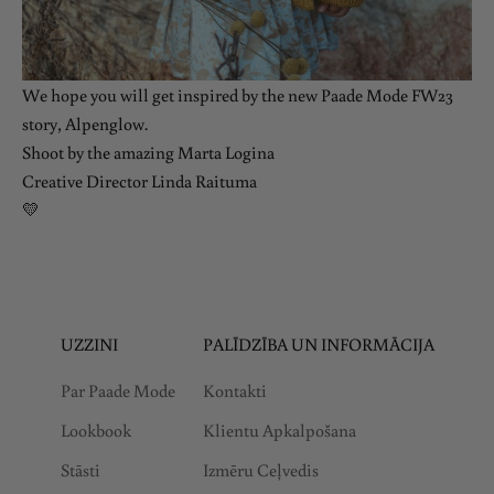
We hope you will get inspired by the new Paade Mode FW23
story, Alpenglow.
Shoot by the amazing Marta Logina
Creative Director Linda Raituma
💛
UZZINI
PALĪDZĪBA UN INFORMĀCIJA
Par Paade Mode
Kontakti
Lookbook
Klientu Apkalpošana
Stāsti
Izmēru Ceļvedis