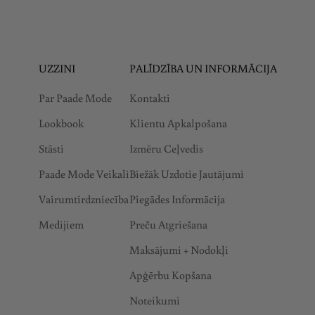
UZZINI
PALĪDZĪBA UN INFORMĀCIJA
Par Paade Mode
Kontakti
Lookbook
Klientu Apkalpošana
Stāsti
Izmēru Ceļvedis
Paade Mode Veikali
Biežāk Uzdotie Jautājumi
Vairumtirdzniecība
Piegādes Informācija
Medijiem
Preču Atgriešana
Maksājumi + Nodokļi
Apģērbu Kopšana
Noteikumi