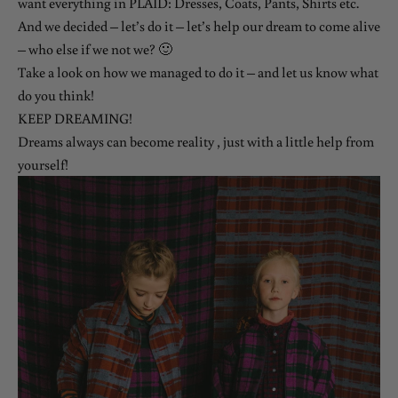
want everything in PLAID: Dresses, Coats, Pants, Shirts etc.
And we decided – let’s do it – let’s help our dream to come alive
– who else if we not we? 🙂
Take a look on how we managed to do it – and let us know what
do you think!
KEEP DREAMING!
Dreams always can become reality , just with a little help from
yourself!