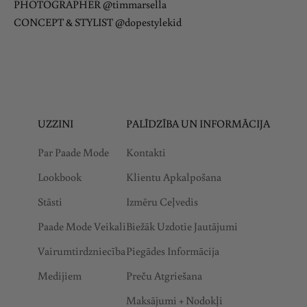
PHOTOGRAPHER @timmarsella
CONCEPT & STYLIST @dopestylekid
UZZINI
PALĪDZĪBA UN INFORMĀCIJA
Par Paade Mode
Kontakti
Lookbook
Klientu Apkalpošana
Stāsti
Izmēru Ceļvedis
Paade Mode Veikali
Biežāk Uzdotie Jautājumi
Vairumtirdzniecība
Piegādes Informācija
Medijiem
Preču Atgriešana
Maksājumi + Nodokļi